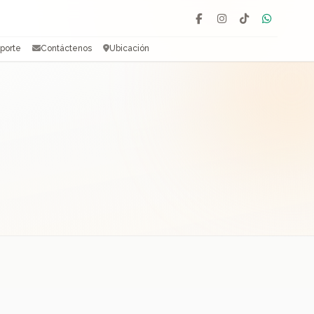
Facebook
Instagram
TikTok
WhatsAp
porte
Contáctenos
Ubicación