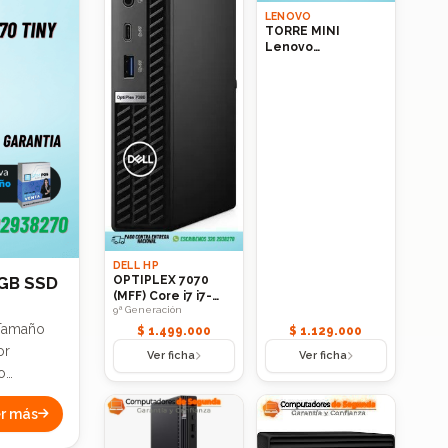
LENOVO
TORRE MINI
Lenovo
THINCENTRE
M90Q GEN 1 Core
i5 RAM 16GB 500GB
SSD
DELL HP
OPTIPLEX 7070
6GB SSD
(MFF) Core i7 i7-
9ª Generación
9700T 2.0GHz Core
i7 2.0GHz 9ª
 Tamaño
$ 1.499.000
$ 1.129.000
Generación 256GB
Ver ficha
Ver ficha
SSD 9700T
o
r más
encia
 operación