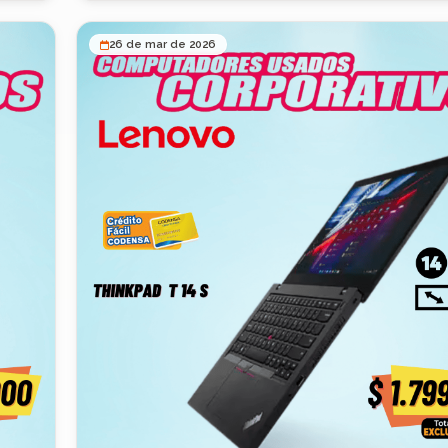
ones
continua en entornos empresariales. 📊 Este modelo incluye
procesadores de hasta 8 núcleos y alto rendimiento
26 de mar de 2026
empresarial, ideales para uso intensivo en oficina ⚙️
ea
Especificaciones técnicas: 🔹 Procesador: Intel Core i7
generación (hasta 8 núcleos) 🔹 Memoria RAM: 16GB 
HD 🔹
Almacenamiento: 256GB SSD 🔹 Formato: Tiny (ultra 
ios
🔹 Gráficos: Intel UHD 🔹 Conectividad: USB, DisplayPor
empresarial 🚀 Beneficios clave: ✅ Alto rendimiento para trabajo
empresarial ✅ Tamaño compacto (ideal para escritorio
del monitor) ✅ Bajo consumo energético ✅ Equipo d
ntinuo
para uso corporativo continuo ✅ Excelente relación c
beneficio 📌 Este tipo de equipos está optimizado para oficina,
sistemas administrativos y trabajo continuo 💰 Precio: 💲
$1.499.000 (valor sin IVA) 📊 Dato clave de mercado: Equipos
uevo
similares en el mercado internacional se venden entre
n una
$2M+ COP, dependiendo configuración 📦 Condiciones: 🚚
Envíos a todo Colombia 💵 Pago contra entrega 🛡️ Gara
da 🎁
incluida 🎁 Licencia Software SRM POS GRATIS por 1 año
Ideal para: Empresas y oficinas Call centers Puntos de 
tware
(POS) Sistemas contables y administrativos Negocios 