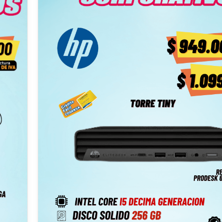
uso profesional Pantalla cómoda para largas jornadas Teclado
ergonómico ⌨️ Diseño resistente y confiable 🎯 Ideal para:
Oficinas y empresas 🏢 Trabajo administrativo 📊 Profesionales
independientes 👨‍💻 Uso intensivo diario 🔒 Ventajas clave
Equipo corporativo robusto Alto rendimiento continuo Incluye
garantía ✔️ Excelente relación rendimiento / capacidad