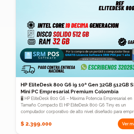
HP EliteDesk 800 G6 i9 10ª Gen 32GB 512GB S
Mini PC Empresarial Premium Colombia
🖥️ HP EliteDesk 800 G6 – Máxima Potencia Empresarial en
Tamaño Compacto El HP EliteDesk 800 G6 Tiny es un
computador corporativo de alto nivel diseñado para emp
que requieren máximo rendimiento, estabilidad y eficienci
$ 2.399.000
Ver m
espacios reducidos. Equipado con Intel Core i9 de 10ª
generación, este equipo ofrece un desempeño superior fr