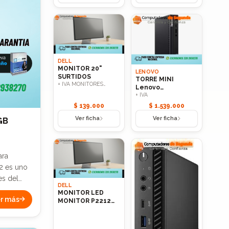
1135G7
DELL
MONITOR 20"
LENOVO
SURTIDOS
TORRE MINI
+ IVA MONITORES
Lenovo
SURTIDOS (HP, DELL,
+ IVA
THINKCENTRE
LENOVO)
M70Q GEN 3 TFF
$ 139.000
$ 1.539.000
Core i5 RAM 8GB
Ver ficha
Ver ficha
GB
256 SOLIDO
ara
es del
DELL
ios que
MONITOR LED
r más
d.
MONITOR P2212
ALL MODELS
uipo
titarea