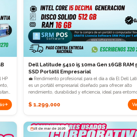
GB
Dell Latitude 5410 i5 10ma Gen 16GB RAM
SSD Portátil Empresarial
💼 Rendimiento profesional para el día a día El Dell Latitude 5410
nto,
es un portátil empresarial diseñado para ofrecer alto
itan
rendimiento, durabilidad y eficiencia, ideal para entorn
corporativos exigentes. ⚡ Potencia que impulsa tu productividad
$ 1.299.000
ás
Ve
Incorpora un procesador Intel Core i5 de décima gene
ra
perfecto para manejar tareas exigentes como hojas de 
software empresarial, videollamadas y multitarea sin e
💾 Capacidad superior 16 GB de RAM 🚀 para fluidez total 512
18 de mar de 2026
GB SSD ⚡ mayor almacenamiento y velocidad 🖥️ Experiencia de