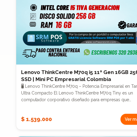
pesado Call centers avanzados Negocios B2B
Lenovo ThinkCentre M70q i5 11ª Gen 16GB 2
SSD | Mini PC Empresarial Colombia
🖥️ Lenovo ThinkCentre M70q – Potencia Empresarial en T
Ultra Compacto El Lenovo ThinkCentre M70q Tiny es un
computador corporativo diseñado para empresas que
necesitan alto rendimiento, ahorro de espacio y eficiencia
energética. Gracias a su procesador Intel Core i5 de 11ª
$ 1.539.000
Ver m
generación, este mini PC ofrece potencia suficiente para
manejar múltiples tareas, software empresarial, sistemas
contables y operación continua sin fallas. ⚙️ Especificaciones