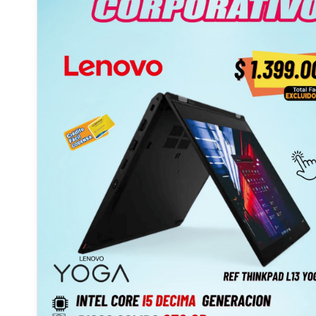
🎒 Diseño pensado para movilidad Ligero y fácil de transportar
Diseño moderno y profesional Ideal para trabajo en oficina o
remoto 🖥️ Pantalla de 14 pulgadas Perfecta para trabajar
cómodamente sin perder portabilidad. 🎯 Ideal para: Ejecutivos
👔 Profesionales en movimiento 🚀 Estudiantes avanzados 🎓
Negocios y empresas 🏢 🛡️ Beneficios Equipo corporativo de
alta calidad Excelente rendimiento multitarea Incluye garantía ✔️
Diseño elegante y resistente