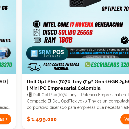
SD |
Dell OptiPlex 7070 Tiny i7 9ª Gen 16GB 25
| Mini PC Empresarial Colombia
) 🖥️ Dell OptiPlex 7070 Tiny – Potencia Empresarial en
Compacto El Dell OptiPlex 7070 Tiny es un computador
resas
corporativo diseñado para empresas que necesitan alt
a en
rendimiento, estabilidad y ahorro de espacio. Equipado con
$ 1.499.000
ás
Ve
Intel Core i7 de 9ª generación, este mini PC ofrece pot
ente a
suficiente para tareas exigentes, multitarea avanzada y