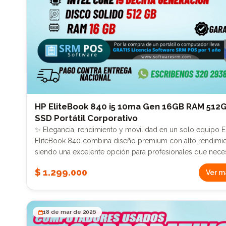
HP EliteBook 840 i5 10ma Gen 16GB RAM 512
SSD Portátil Corporativo
✨ Elegancia, rendimiento y movilidad en un solo equipo El HP
EliteBook 840 combina diseño premium con alto rendimie
siendo una excelente opción para profesionales que neces
portabilidad, potencia y estilo en su día a día. ⚙️ Desempeño
$ 1.299.000
Ver m
ágil y confiable Con procesador Intel Core i5 de décima
generación, este portátil ofrece un rendimiento óptimo pa
tareas empresariales, navegación, videoconferencias y
multitarea. 💾 Gran capacidad de trabajo 16 GB de RAM 🔥 para
18 de mar de 2026
máxima fluidez 512 GB SSD ⚡ almacenamiento rápido y amplio