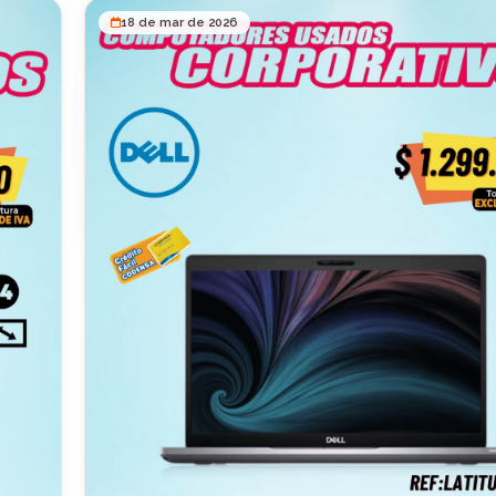
cleos)
avanzada y software profesional. ⚙️ Especificaciones técnicas:
18 de mar de 2026

🔹 Procesador: Intel Core i7 11ª generación 🔹 Memori
ntel
32GB (alto rendimiento multitarea) 🔹 Almacenamiento
🚀
SSD 🔹 Pantalla: 14” Full HD 🔹 Conectividad avanzada
(Thunderbolt, WiFi rápido) 🔹 Línea: ThinkPad (calidad
table
empresarial) 🚀 Beneficios clave: ✅ Rendimiento ultra rápido
 Fácil
para trabajo pesado ✅ Equipo corporativo premium (T
durabilidad extrema) ✅ Ultraliviano y portátil (ideal par
alta
movilidad) ✅ Perfecto para multitarea exigente (32GB
Seguridad y estabilidad para empresas 💰 Precio: 💲 $1.799.000
📊 Dato clave de mercado: Equipos similares pueden 
por 1
los $3M – $5M nuevos, lo que lo convierte en una opo
de alto valor. 📦 Condiciones: 🚚 Envíos a todo Colombia 💵
s B2B
Pago contra entrega 🛡️ Garantía incluida 🎁 Licencia So
SRM POS GRATIS por 1 año 🎯 Ideal para: Ejecutivos y gerentes
Empresas (uso intensivo) Programadores / analistas Di
multitarea pesada Usuarios exigentes