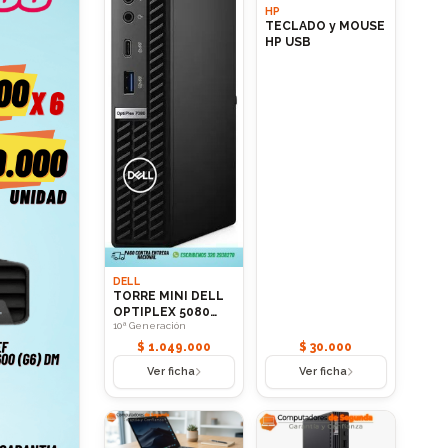
HP
TECLADO y MOUSE
HP USB
DELL
TORRE MINI DELL
OPTIPLEX 5080
10ª Generación
(MFF) Core i5 10ª
Generación RAM
$ 1.049.000
$ 30.000
16GB 256 SOLIDO
Ver ficha
Ver ficha