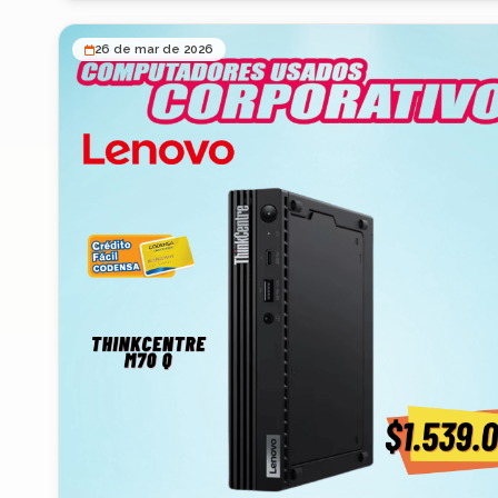
PCs tradicionales, permitiendo ejecutar múltiples aplicaci
exigentes sin pérdida de velocidad. ⚙️ Especificaciones
26 de mar de 2026
técnicas: 🔹 Procesador: Intel Core i9 10ª generación (alto
rendimiento empresarial) 🔹 Memoria RAM: 32GB (multitar
extrema) 🔹 Almacenamiento: 512GB SSD (velocidad y
capacidad) 🔹 Formato: Tiny / Mini PC 🔹 Gráficos: Intel U
Conectividad: USB, DisplayPort, red empresarial 🚀 Benefic
clave: ✅ Rendimiento superior (nivel workstation básico) ✅ Ideal
para multitarea pesada y software exigente ✅ Tamaño
compacto (ahorra espacio en oficina) ✅ Bajo consumo
energético ✅ Equipos diseñados para uso empresarial co
📊 Este tipo de equipos es utilizado en empresas para: análisis
de datos software contable pesado múltiples usuarios o
procesos simultáneos 💰 Precio: 💲 $2.399.000 📊 Dato
estratégico: Equipos con i9 + 32GB RAM en el mercado n
pueden superar los $5M – $7M COP, lo que lo convierte e
oportunidad premium con alto valor. 📦 Condiciones: 🚚 Envíos
a todo Colombia 💵 Pago contra entrega 🛡️ Garantía inclui
Licencia Software SRM POS GRATIS por 1 año 🎯 Ideal para:
Empresas grandes Procesos administrativos exigentes Sof