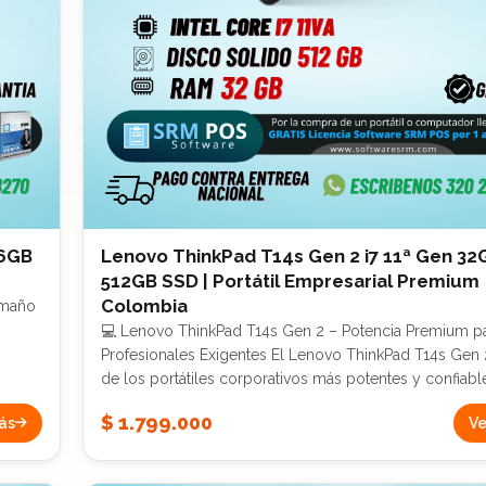
56GB
Lenovo ThinkPad T14s Gen 2 i7 11ª Gen 32
512GB SSD | Portátil Empresarial Premium
Colombia
amaño
💻 Lenovo ThinkPad T14s Gen 2 – Potencia Premium p
Profesionales Exigentes El Lenovo ThinkPad T14s Gen 2 es uno
de los portátiles corporativos más potentes y confiabl
mercado, diseñado para ejecutivos, empresas y usuar
$ 1.799.000
ás
Ve
necesitan máximo rendimiento, velocidad y portabilida
Equipado con Intel Core i7 de 11ª generación, este eq
ofrece un desempeño superior en tareas exigentes, mul