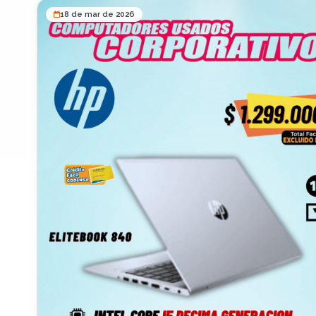
técnicas: 🔹 Procesador: Intel Core i5 11ª generación (6 nú
18 de mar de 2026
🔹 Memoria RAM: 16GB 🔹 Almacenamiento: 256GB SSD 
Formato: Tiny (ultra compacto 1L) 🔹 Gráficos integrados I
UHD 🔹 Conectividad: USB, DisplayPort, HDMI, red Gigabit 
Beneficios clave: ✅ Tamaño ultra compacto (ideal para espacios
pequeños) ✅ Bajo consumo energético ✅ Rendimiento es
para uso empresarial ✅ Soporta multitarea sin problema ✅
de instalar detrás de monitor o escritorio 📊 Este tipo de
equipos está diseñado para uso corporativo continuo, con 
durabilidad y confiabilidad. 💰 Precio: 💲 $1.539.000 📦
Condiciones: 🚚 Envíos a todo Colombia 💵 Pago contra entrega
🛡️ Garantía incluida 🎁 Licencia Software SRM POS GRATIS 
año 🎯 Ideal para: Empresas y oficinas Call centers Puntos de
venta (POS) Sistemas administrativos y contables Negocio