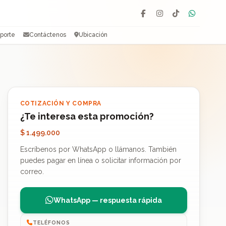
Facebook
Instagram
TikTok
WhatsAp
porte
Contáctenos
Ubicación
COTIZACIÓN Y COMPRA
¿Te interesa esta promoción?
$ 1.499.000
Escríbenos por WhatsApp o llámanos. También
puedes pagar en línea o solicitar información por
correo.
WhatsApp — respuesta rápida
TELÉFONOS