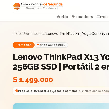
Saltar al contenido
Inicio
Promociones
Produ
Inicio
/
Promociones
/
Lenovo ThinkPad X13 Yoga Gen 2 i5 11
Promoción
27 de abr de 2026
Lenovo ThinkPad X13 Yo
256GB SSD | Portátil 2 
$ 1.499.000
Precios e inventario sujetos a cambios.
Consulte con su ases