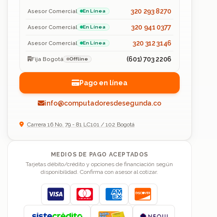
320 293 8270
Asesor Comercial
En Línea
320 941 0377
Asesor Comercial
En Línea
320 312 3146
Asesor Comercial
En Línea
(601) 703 2206
Fija Bogotá
Offline
Pago en línea
info@computadoresdesegunda.co
Carrera 16 No. 79 - 81 LC101 / 102 Bogotá
MEDIOS DE PAGO ACEPTADOS
Tarjetas débito/crédito y opciones de financiación según
disponibilidad. Confirma con asesor al cotizar.
Visa
Mastercard
American Express
Discover