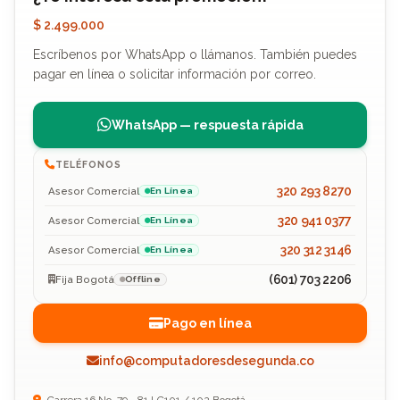
$ 2.499.000
Escríbenos por WhatsApp o llámanos. También puedes
pagar en línea o solicitar información por correo.
WhatsApp — respuesta rápida
TELÉFONOS
320 293 8270
Asesor Comercial
En Línea
320 941 0377
Asesor Comercial
En Línea
320 312 3146
Asesor Comercial
En Línea
(601) 703 2206
Fija Bogotá
Offline
Pago en línea
info@computadoresdesegunda.co
Carrera 16 No. 79 - 81 LC101 / 102 Bogotá