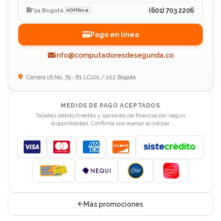
(601) 703 2206
Fija Bogotá
Offline
Pago en línea
info@computadoresdesegunda.co
Carrera 16 No. 79 - 81 LC101 / 102 Bogotá
MEDIOS DE PAGO ACEPTADOS
Tarjetas débito/crédito y opciones de financiación según
disponibilidad. Confirma con asesor al cotizar.
Visa
Mastercard
American Express
Discover
Más promociones