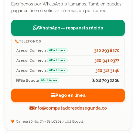
Escríbenos por WhatsApp o llámanos. También puedes
pagar en línea o solicitar información por correo.
WhatsApp — respuesta rápida
TELÉFONOS
320 293 8270
Asesor Comercial
En Línea
320 941 0377
Asesor Comercial
En Línea
320 312 3146
Asesor Comercial
En Línea
(601) 703 2206
Fija Bogotá
En Línea
Pago en línea
info@computadoresdesegunda.co
Carrera 16 No. 79 - 81 LC101 / 102 Bogotá