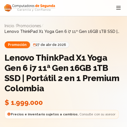
Saltar al contenido
Inicio
/
Promociones
/
Lenovo ThinkPad X1 Yoga Gen 6 i7 11ª Gen 16GB 1TB SSD |
Portátil 2 en 1 Premium Colombia
Promoción
27 de abr de 2026
Lenovo ThinkPad X1 Yoga
Gen 6 i7 11ª Gen 16GB 1TB
SSD | Portátil 2 en 1 Premium
Colombia
$ 1.999.000
Precios e inventario sujetos a cambios.
Consulte con su asesor