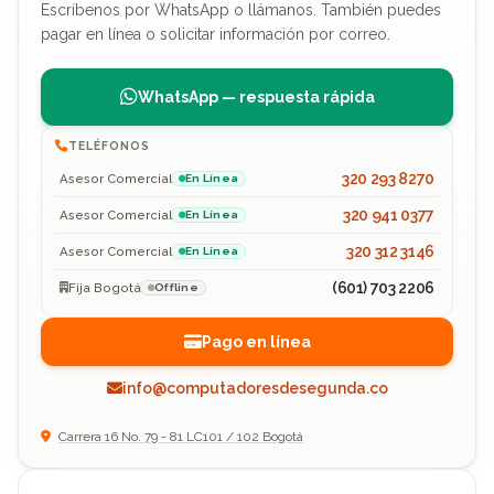
Escríbenos por WhatsApp o llámanos. También puedes
pagar en línea o solicitar información por correo.
WhatsApp — respuesta rápida
TELÉFONOS
320 293 8270
Asesor Comercial
En Línea
320 941 0377
Asesor Comercial
En Línea
320 312 3146
Asesor Comercial
En Línea
(601) 703 2206
Fija Bogotá
Offline
Pago en línea
info@computadoresdesegunda.co
Carrera 16 No. 79 - 81 LC101 / 102 Bogotá