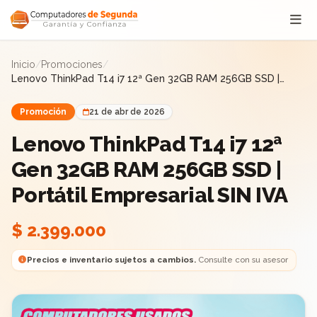
Saltar al contenido
Inicio
/
Promociones
/
Lenovo ThinkPad T14 i7 12ª Gen 32GB RAM 256GB SSD |
Portátil Empresarial SIN IVA
Promoción
21 de abr de 2026
Lenovo ThinkPad T14 i7 12ª
Gen 32GB RAM 256GB SSD |
Portátil Empresarial SIN IVA
$ 2.399.000
Precios e inventario sujetos a cambios.
Consulte con su asesor