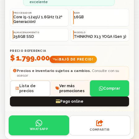
excelente
PROCESADOR
RAM
Core i5-1245U 1.6GHz (12ª
16GB
Generación)
ALMACENAMIENTO
MODELO
256GB SSD
THINKPAD X13 YOGA (Gen 3)
PRECIO REFERENCIA
$ 1.799.000
¡BAJÓ DE PRECIO!
Precios e inventario sujetos a cambios.
Consulte con su
asesor
Lista de
Ver más
Comprar
precios
promociones
Pago online
Acciones: contacto por WhatsApp o compartir enlace.
WHATSAPP
COMPARTIR