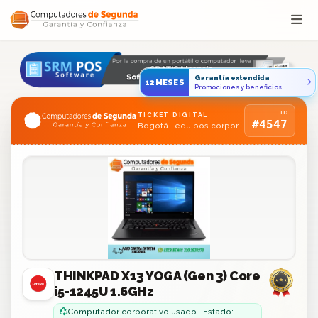
Saltar al contenido
Garantía extendida
12MESES
Promociones y beneficios
ID
TICKET DIGITAL
#4547
Bogotá · equipos corporativos usados
THINKPAD X13 YOGA (Gen 3) Core
i5-1245U 1.6GHz
Computador corporativo usado · Estado: