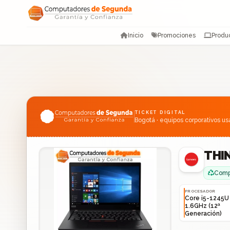
Saltar al contenido
Inicio
Promociones
Produ
TICKET DIGITAL
Bogotá · equipos corporativos u
THIN
Compu
PROCESADOR
Core i5-1245U
1.6GHz (12ª
Generación)