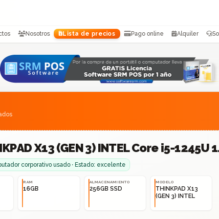
ctos
Nosotros
Lista de precios
Pago online
Alquiler
So
sados
KPAD X13 (GEN 3) INTEL Core i5-1245U 
tador corporativo usado · Estado: excelente
RAM
ALMACENAMIENTO
MODELO
16GB
256GB SSD
THINKPAD X13
(GEN 3) INTEL