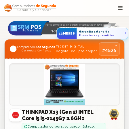
Saltar al contenido
Garantía extendida
12MESES
Promociones y beneficios
ID
TICKET DIGITAL
#4525
Bogotá · equipos corporativos usados
THINKPAD X13 (Gen 2) INTEL
Core i5 i5-1145G7 2.6GHz
Computador corporativo usado · Estado: