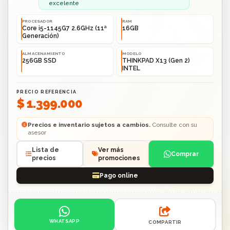
excelente
PROCESADOR
RAM
Core i5-1145G7 2.6GHz (11ª
16GB
Generación)
ALMACENAMIENTO
MODELO
256GB SSD
THINKPAD X13 (Gen 2)
INTEL
PRECIO REFERENCIA
$ 1.399.000
Precios e inventario sujetos a cambios.
Consulte con su
asesor
Lista de
Ver más
Comprar
precios
promociones
Pago online
Acciones: contacto por WhatsApp o compartir enlace.
WHATSAPP
COMPARTIR