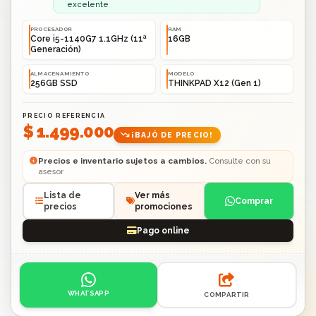
excelente
PROCESADOR
RAM
Core i5-1140G7 1.1GHz (11ª
16GB
Generación)
ALMACENAMIENTO
MODELO
256GB SSD
THINKPAD X12 (Gen 1)
PRECIO REFERENCIA
$ 1.499.000
¡BAJÓ DE PRECIO!
Precios e inventario sujetos a cambios.
Consulte con su
asesor
Lista de
Ver más
Comprar
precios
promociones
Pago online
Acciones: contacto por WhatsApp o compartir enlace.
WHATSAPP
COMPARTIR