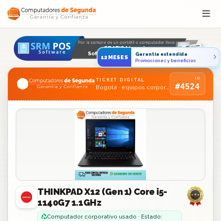
Saltar al contenido
Garantía extendida
12MESES
Promociones y beneficios
ID
TICKET DIGITAL
#4524
Bogotá · equipos corporativos usados
THINKPAD X12 (Gen 1) Core i5-
1140G7 1.1GHz
Computador corporativo usado · Estado: