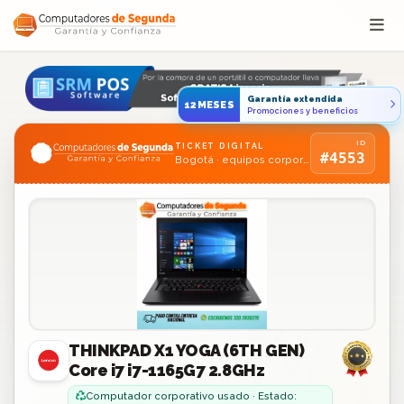
Saltar al contenido
Garantía extendida
12MESES
Promociones y beneficios
ID
TICKET DIGITAL
#4553
Bogotá · equipos corporativos usados
THINKPAD X1 YOGA (6TH GEN)
Core i7 i7-1165G7 2.8GHz
Computador corporativo usado · Estado: