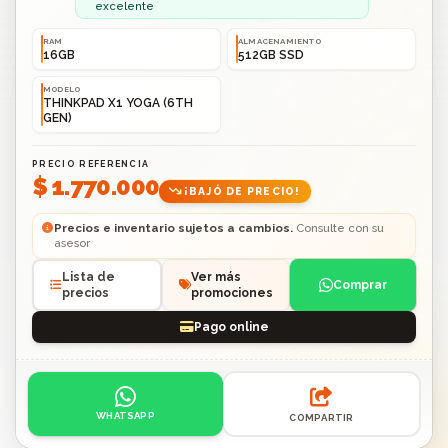
excelente
RAM
ALMACENAMIENTO
16GB
512GB SSD
MODELO
THINKPAD X1 YOGA (6TH
GEN)
PRECIO REFERENCIA
$ 1.770.000
¡BAJÓ DE PRECIO!
Precios e inventario sujetos a cambios.
Consulte con su
asesor
Lista de
Ver más
Comprar
precios
promociones
Pago online
Acciones: contacto por WhatsApp o compartir enlace.
WHATSAPP
COMPARTIR