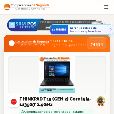
Saltar al contenido
Garantía extendida
12MESES
Promociones y beneficios
ID
TICKET DIGITAL
#4514
Bogotá · equipos corporativos usados
THINKPAD T15 (GEN 2) Core i5 i5-
1135G7 2.4GHz
Computador corporativo usado · Estado: