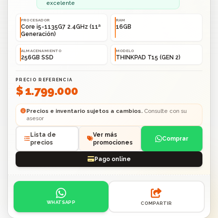
excelente
PROCESADOR
RAM
Core i5-1135G7 2.4GHz (11ª
16GB
Generación)
ALMACENAMIENTO
MODELO
256GB SSD
THINKPAD T15 (GEN 2)
PRECIO REFERENCIA
$ 1.799.000
Precios e inventario sujetos a cambios.
Consulte con su
asesor
Lista de
Ver más
Comprar
precios
promociones
Pago online
Acciones: contacto por WhatsApp o compartir enlace.
WHATSAPP
COMPARTIR