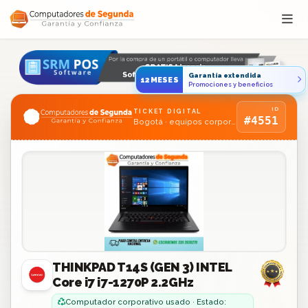
Saltar al contenido
Garantía extendida
12MESES
Promociones y beneficios
ID
TICKET DIGITAL
#4551
Bogotá · equipos corporativos usados
THINKPAD T14S (GEN 3) INTEL
Core i7 i7-1270P 2.2GHz
Computador corporativo usado · Estado: