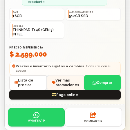
excelente
RAM
ALMACENAMIENTO
16GB
512GB SSD
MODELO
THINKPAD T14S (GEN 3)
INTEL
PRECIO REFERENCIA
$ 2.599.000
Precios e inventario sujetos a cambios.
Consulte con su
asesor
Lista de
Ver más
Comprar
precios
promociones
Pago online
Acciones: contacto por WhatsApp o compartir enlace.
WHATSAPP
COMPARTIR