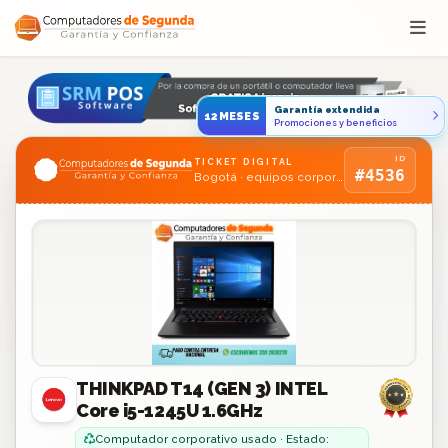
Saltar al contenido
Garantía extendida
12MESES
Promociones y beneficios
ID
TICKET DIGITAL
#4536
Bogotá · equipos corporativos usados
THINKPAD T14 (GEN 3) INTEL
Core i5-1245U 1.6GHz
Computador corporativo usado · Estado: