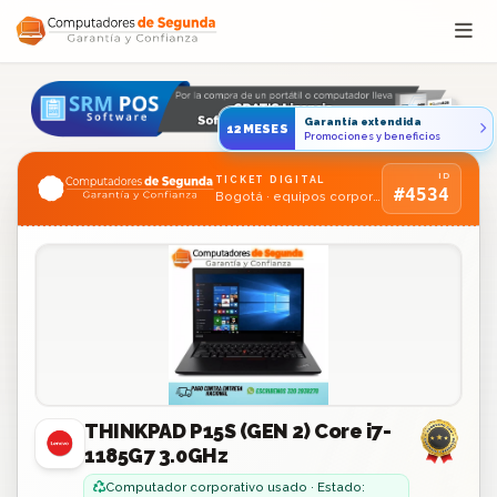
Saltar al contenido
Garantía extendida
12MESES
Promociones y beneficios
ID
TICKET DIGITAL
#4534
Bogotá · equipos corporativos usados
THINKPAD P15S (GEN 2) Core i7-
1185G7 3.0GHz
Computador corporativo usado · Estado: