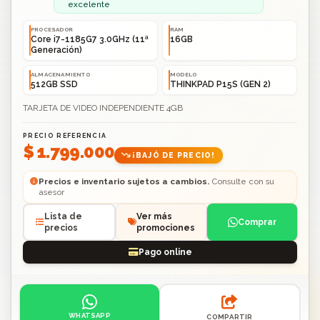
excelente
PROCESADOR
RAM
Core i7-1185G7 3.0GHz (11ª
16GB
Generación)
ALMACENAMIENTO
MODELO
512GB SSD
THINKPAD P15S (GEN 2)
TARJETA DE VIDEO INDEPENDIENTE 4GB
PRECIO REFERENCIA
$ 1.799.000
¡BAJÓ DE PRECIO!
Precios e inventario sujetos a cambios.
Consulte con su
asesor
Lista de
Ver más
Comprar
precios
promociones
Pago online
Acciones: contacto por WhatsApp o compartir enlace.
WHATSAPP
COMPARTIR