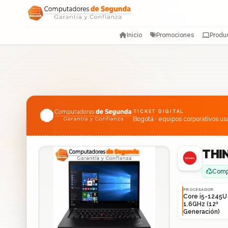
Saltar al contenido
Inicio
Promociones
Produ
TICKET DIGITAL
Bogotá · equipos corporativos u
THIN
Compu
PROCESADOR
Core i5-1245U
1.6GHz (12ª
Generación)