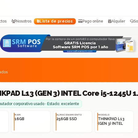
ctos
Nosotros
Lista de precios
Pago online
Alquiler
So
sados
KPAD L13 (GEN 3) INTEL Core i5-1245U 
tador corporativo usado · Estado: excelente
RAM
ALMACENAMIENTO
MODELO
16GB
256GB SSD
THINKPAD L13
(GEN 3) INTEL