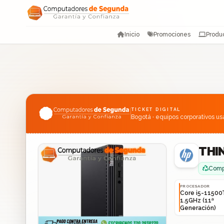
Saltar al contenido
Inicio
Promociones
Produ
TICKET DIGITAL
Bogotá · equipos corporativos u
THIN
Compu
PROCESADOR
Core i5-11500
1.5GHz (11ª
Generación)