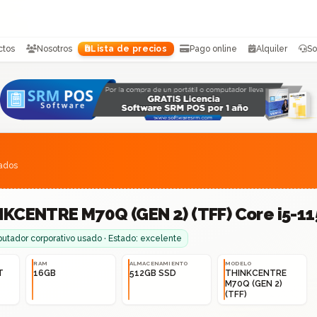
ctos
Nosotros
Lista de precios
Pago online
Alquiler
So
sados
KCENTRE M70Q (GEN 2) (TFF) Core i5-11
tador corporativo usado · Estado: excelente
RAM
ALMACENAMIENTO
MODELO
T
16GB
512GB SSD
THINKCENTRE
M70Q (GEN 2)
(TFF)