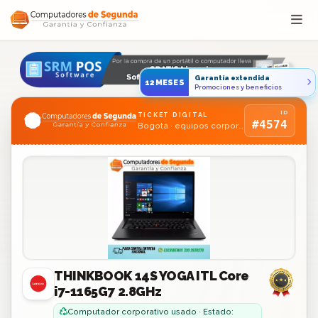
Saltar al contenido
Garantía extendida
12MESES
Promociones y beneficios
ID
TICKET DIGITAL
#4574
Bogotá · equipos corporativos usados
THINKBOOK 14S YOGA ITL Core
i7-1165G7 2.8GHz
Computador corporativo usado · Estado: