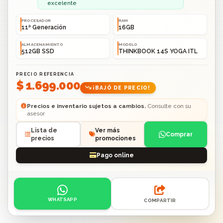
excelente
PROCESADOR
RAM
11ª Generación
16GB
ALMACENAMIENTO
MODELO
512GB SSD
THINKBOOK 14S YOGA ITL
PRECIO REFERENCIA
$ 1.699.000
¡BAJÓ DE PRECIO!
Precios e inventario sujetos a cambios.
Consulte con su
asesor
Lista de
Ver más
Comprar
precios
promociones
Pago online
Acciones: contacto por WhatsApp o compartir enlace.
WHATSAPP
COMPARTIR