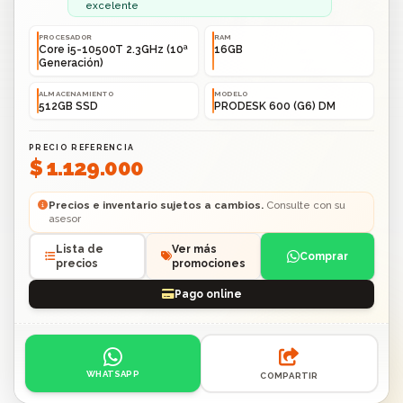
excelente
PROCESADOR
RAM
Core i5-10500T 2.3GHz (10ª
16GB
Generación)
ALMACENAMIENTO
MODELO
512GB SSD
PRODESK 600 (G6) DM
PRECIO REFERENCIA
$ 1.129.000
Precios e inventario sujetos a cambios.
Consulte con su
asesor
Lista de
Ver más
Comprar
precios
promociones
Pago online
Acciones: contacto por WhatsApp o compartir enlace.
WHATSAPP
COMPARTIR