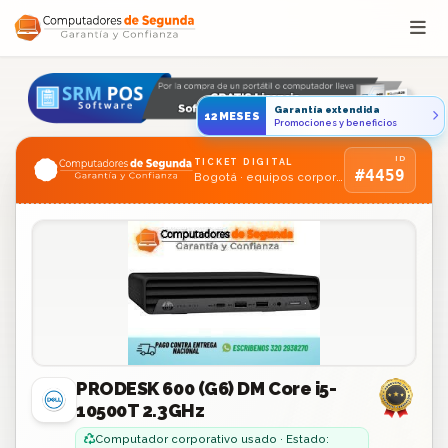
Saltar al contenido
Garantía extendida
12MESES
Promociones y beneficios
ID
TICKET DIGITAL
#4459
Bogotá · equipos corporativos usados
PRODESK 600 (G6) DM Core i5-
10500T 2.3GHz
Computador corporativo usado · Estado: