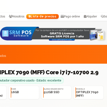
ctos
Nosotros
Lista de precios
Pago online
Alquiler
So
sados
PLEX 7090 (MFF) Core i7 i7-10700 2.9
tador corporativo usado · Estado: excelente
RAM
ALMACENAMIENTO
MODELO
16GB
512GB SSD
OPTIPLEX 7090
n)
(MFF)