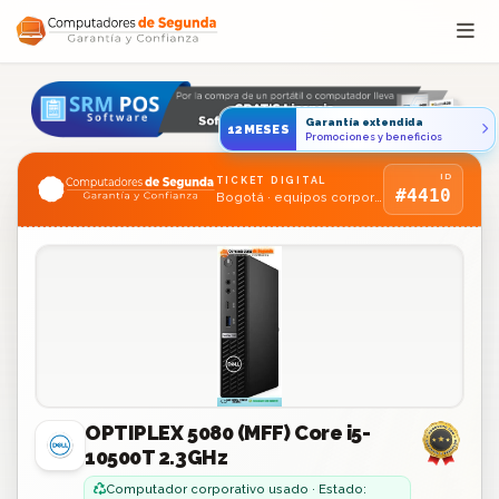
Saltar al contenido
Garantía extendida
12MESES
Promociones y beneficios
ID
TICKET DIGITAL
#4410
Bogotá · equipos corporativos usados
OPTIPLEX 5080 (MFF) Core i5-
10500T 2.3GHz
Computador corporativo usado · Estado: