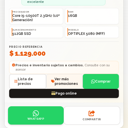
excelente
PROCESADOR
RAM
Core i5-10500T 2.3GHz (10ª
16GB
Generación)
ALMACENAMIENTO
MODELO
512GB SSD
OPTIPLEX 5080 (MFF)
PRECIO REFERENCIA
$ 1.129.000
Precios e inventario sujetos a cambios.
Consulte con su
asesor
Lista de
Ver más
Comprar
precios
promociones
Pago online
Acciones: contacto por WhatsApp o compartir enlace.
WHATSAPP
COMPARTIR