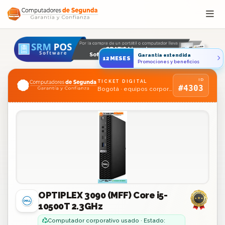
Saltar al contenido
Garantía extendida
12MESES
Promociones y beneficios
ID
TICKET DIGITAL
#4303
Bogotá · equipos corporativos usados
OPTIPLEX 3090 (MFF) Core i5-
10500T 2.3GHz
Computador corporativo usado · Estado: