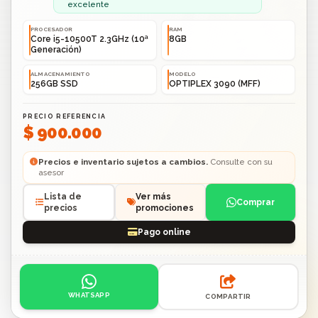
excelente
PROCESADOR
RAM
Core i5-10500T 2.3GHz (10ª
8GB
Generación)
ALMACENAMIENTO
MODELO
256GB SSD
OPTIPLEX 3090 (MFF)
PRECIO REFERENCIA
$ 900.000
Precios e inventario sujetos a cambios.
Consulte con su
asesor
Lista de
Ver más
Comprar
precios
promociones
Pago online
Acciones: contacto por WhatsApp o compartir enlace.
WHATSAPP
COMPARTIR