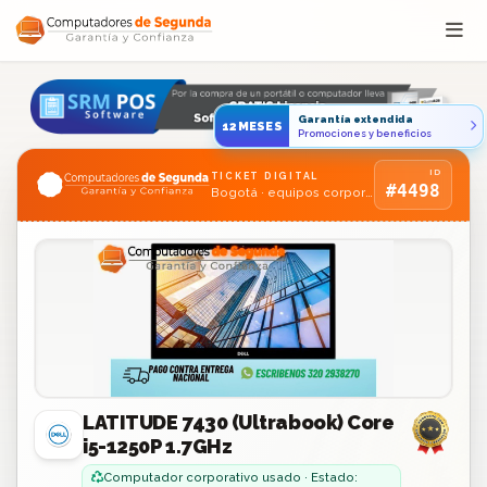
Saltar al contenido
Garantía extendida
12MESES
Promociones y beneficios
ID
TICKET DIGITAL
#4498
Bogotá · equipos corporativos usados
LATITUDE 7430 (Ultrabook) Core
i5-1250P 1.7GHz
Computador corporativo usado · Estado: