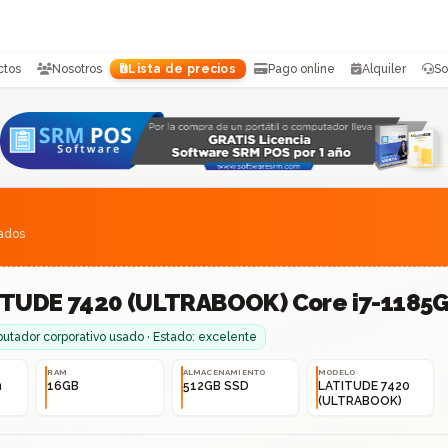
ctos
Nosotros
Lista de precios
Pago online
Alquiler
So
sados
TUDE 7420 (ULTRABOOK) Core i7-1185G
tador corporativo usado · Estado: excelente
RAM
ALMACENAMIENTO
MODELO
n
16GB
512GB SSD
LATITUDE 7420
(ULTRABOOK)