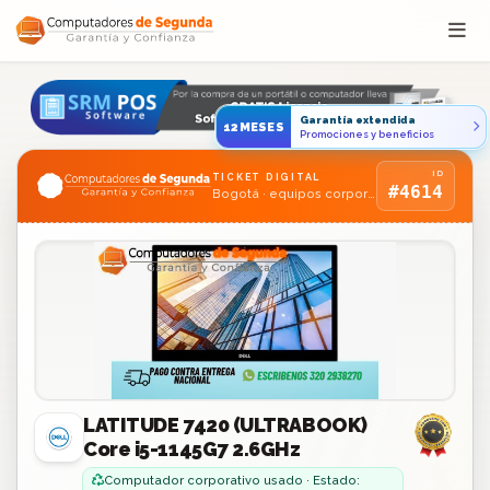
Saltar al contenido
Garantía extendida
12MESES
Promociones y beneficios
ID
TICKET DIGITAL
#4614
Bogotá · equipos corporativos usados
LATITUDE 7420 (ULTRABOOK)
Core i5-1145G7 2.6GHz
Computador corporativo usado · Estado: