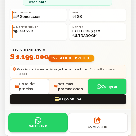
excelente
PROCESADOR
RAM
11ª Generación
16GB
ALMACENAMIENTO
MODELO
256GB SSD
LATITUDE 7420
(ULTRABOOK)
PRECIO REFERENCIA
$ 1.199.000
¡BAJÓ DE PRECIO!
Precios e inventario sujetos a cambios.
Consulte con su
asesor
Lista de
Ver más
Comprar
precios
promociones
Pago online
Acciones: contacto por WhatsApp o compartir enlace.
WHATSAPP
COMPARTIR