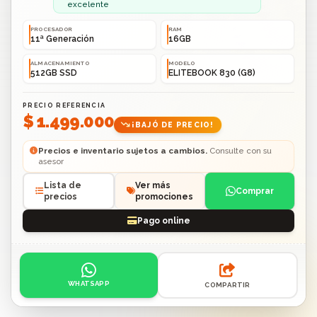
excelente
PROCESADOR
RAM
11ª Generación
16GB
ALMACENAMIENTO
MODELO
512GB SSD
ELITEBOOK 830 (G8)
PRECIO REFERENCIA
$ 1.499.000
¡BAJÓ DE PRECIO!
Precios e inventario sujetos a cambios.
Consulte con su
asesor
Lista de
Ver más
Comprar
precios
promociones
Pago online
Acciones: contacto por WhatsApp o compartir enlace.
WHATSAPP
COMPARTIR