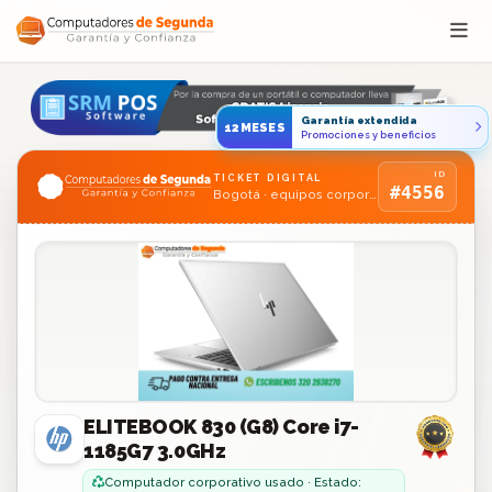
Saltar al contenido
Garantía extendida
12MESES
Promociones y beneficios
ID
TICKET DIGITAL
#4556
Bogotá · equipos corporativos usados
ELITEBOOK 830 (G8) Core i7-
1185G7 3.0GHz
Computador corporativo usado · Estado: