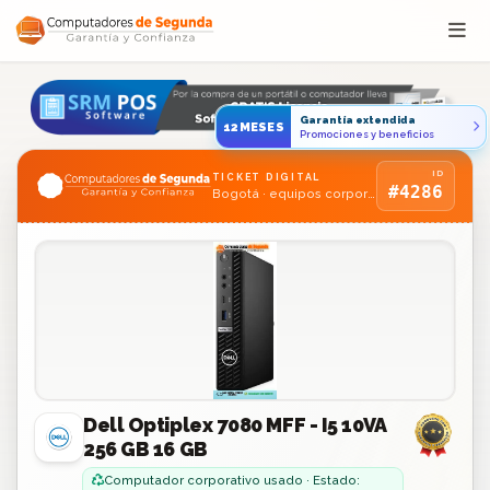
Saltar al contenido
Garantía extendida
12MESES
Promociones y beneficios
ID
TICKET DIGITAL
#4286
Bogotá · equipos corporativos usados
Dell Optiplex 7080 MFF - I5 10VA
256 GB 16 GB
Computador corporativo usado · Estado: