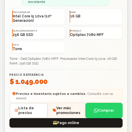
excelente
PROCESADOR
RAM
Intel Core I5 10va (10ª
16 GB
Generación)
ALMACENAMIENTO
MODELO
256 GB SSD
Optiplex 7080 MFF
TIPO
Torre
Torre - Dell Optiplex 7080 MFF. Procesador Intel Core I5 10va, 16 GB
RAM, 256 GB SSD.
PRECIO REFERENCIA
$ 1.049.000
Precios e inventario sujetos a cambios.
Consulte con su
asesor
Lista de
Ver más
Comprar
precios
promociones
Pago online