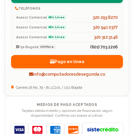
TELÉFONOS
320 293 8270
Asesor Comercial
En Línea
320 941 0377
Asesor Comercial
En Línea
320 312 3146
Asesor Comercial
En Línea
(601) 703 2206
Fija Bogotá
Offline
Pago en línea
info@computadoresdesegunda.co
Carrera 16 No. 79 - 81 LC101 / 102 Bogotá
MEDIOS DE PAGO ACEPTADOS
Tarjetas débito/crédito y opciones de financiación según
disponibilidad. Confirma con asesor al cotizar.
Visa
Mastercard
American Express
Discover