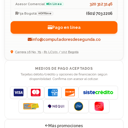
320 312 3146
Asesor Comercial
En Línea
(601) 703 2206
Fija Bogotá
Offline
Pago en línea
info@computadoresdesegunda.co
Carrera 16 No. 79 - 81 LC101 / 102 Bogotá
MEDIOS DE PAGO ACEPTADOS
Tarjetas débito/crédito y opciones de financiación según
disponibilidad. Confirma con asesor al cotizar.
Visa
Mastercard
American Express
Discover
Más promociones