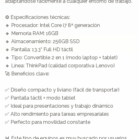
adaptándose fácilmente a cualquier entorno de trabajo.

⚙️ Especificaciones técnicas:

🔹 Procesador: Intel Core i7 8ª generación

🔹 Memoria RAM: 16GB

🔹 Almacenamiento: 256GB SSD

🔹 Pantalla: 13.3” Full HD táctil

🔹 Tipo: Convertible 2 en 1 (modo laptop + tablet)

🔹 Línea: ThinkPad (calidad corporativa Lenovo)

🚀 Beneficios clave:

✅ Diseño compacto y liviano (fácil de transportar)

✅ Pantalla táctil + modo tablet

✅ Ideal para presentaciones y trabajo dinámico

✅ Alto rendimiento para tareas empresariales

✅ Perfecto para movilidad constante

📊 Este tipo de equipos es muy buscado por usuarios 