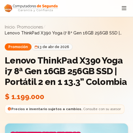
Saltar al contenido
Inicio
/
Promociones
/
Lenovo ThinkPad X390 Yoga i7 8ª Gen 16GB 256GB SSD |
Portátil 2 en 1 13.3” Colombia
Promoción
13 de abr de 2026
Lenovo ThinkPad X390 Yoga
i7 8ª Gen 16GB 256GB SSD |
Portátil 2 en 1 13.3” Colombia
$ 1.199.000
Precios e inventario sujetos a cambios.
Consulte con su asesor