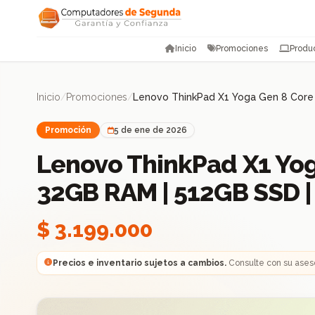
Saltar al contenido
Inicio
Promociones
Produ
Inicio
/
Promociones
/
Lenovo ThinkPad X1 Yoga Gen 8 Core i
Promoción
5 de ene de 2026
Lenovo ThinkPad X1 Yoga
32GB RAM | 512GB SSD | 
$ 3.199.000
Precios e inventario sujetos a cambios.
Consulte con su ases