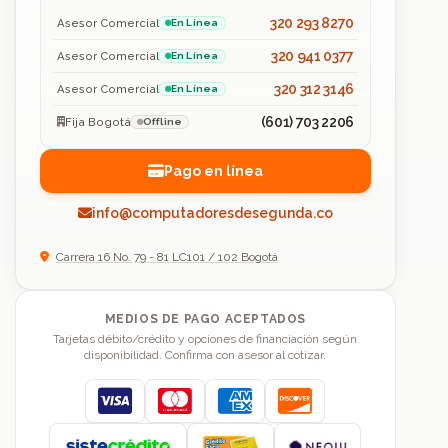
320 293 8270
Asesor Comercial
En Línea
320 941 0377
Asesor Comercial
En Línea
320 312 3146
Asesor Comercial
En Línea
(601) 703 2206
Fija Bogotá
Offline
Pago en línea
info@computadoresdesegunda.co
Carrera 16 No. 79 - 81 LC101 / 102 Bogotá
MEDIOS DE PAGO ACEPTADOS
Tarjetas débito/crédito y opciones de financiación según
disponibilidad. Confirma con asesor al cotizar.
Visa
Mastercard
American Express
Discover