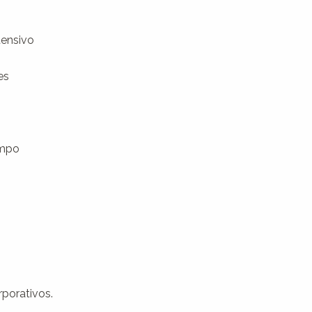
ensivo

s

mpo

orativos.
