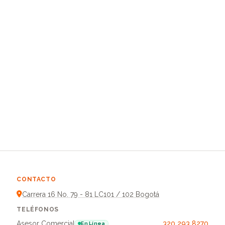
CONTACTO
Carrera 16 No. 79 - 81 LC101 / 102 Bogotá
TELÉFONOS
Asesor Comercial
320 293 8270
En Línea