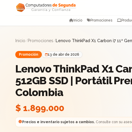
Saltar al contenido
Inicio
Promociones
Produ
Inicio
/
Promociones
/
Lenovo ThinkPad X1 Carbon i7 11ª Gen
Promoción
13 de abr de 2026
Lenovo ThinkPad X1 Car
512GB SSD | Portátil Pr
Colombia
$ 1.899.000
Precios e inventario sujetos a cambios.
Consulte con su ases