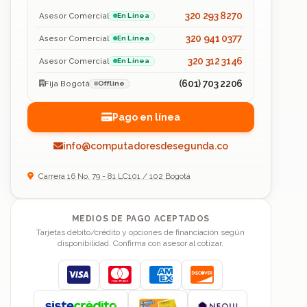
320 293 8270
Asesor Comercial
En Línea
320 941 0377
Asesor Comercial
En Línea
320 312 3146
Asesor Comercial
En Línea
(601) 703 2206
Fija Bogotá
Offline
Pago en línea
info@computadoresdesegunda.co
Carrera 16 No. 79 - 81 LC101 / 102 Bogotá
MEDIOS DE PAGO ACEPTADOS
Tarjetas débito/crédito y opciones de financiación según
disponibilidad. Confirma con asesor al cotizar.
Visa
Mastercard
American Express
Discover