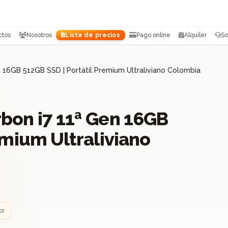
ctos
Nosotros
Lista de precios
Pago online
Alquiler
So
 16GB 512GB SSD | Portátil Premium Ultraliviano Colombia
bon i7 11ª Gen 16GB
emium Ultraliviano
or