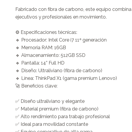
Fabricado con fibra de carbono, este equipo combina re
ejecutivos y profesionales en movimiento.

⚙️ Especificaciones técnicas:

🔹 Procesador: Intel Core i7 11ª generación

🔹 Memoria RAM: 16GB

🔹 Almacenamiento: 512GB SSD

🔹 Pantalla: 14” Full HD

🔹 Diseño: Ultraliviano (fibra de carbono)

🔹 Línea: ThinkPad X1 (gama premium Lenovo)

🚀 Beneficios clave:

✅ Diseño ultraliviano y elegante

✅ Material premium (fibra de carbono)

✅ Alto rendimiento para trabajo profesional

✅ Ideal para movilidad constante

✅ Equipo corporativo de alta gama
