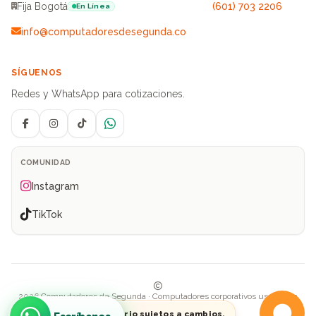
Fija Bogotá
(601) 703 2206
En Línea
info@computadoresdesegunda.co
SÍGUENOS
Redes y WhatsApp para cotizaciones.
Facebook
Instagram
TikTok
WhatsApp
COMUNIDAD
Instagram
TikTok
2026 Computadores de Segunda · Computadores corporativos usados en
Colombia
Precios e inventario sujetos a cambios.