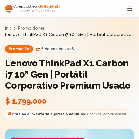
Saltar al contenido
Inicio
/
Promociones
/
Lenovo ThinkPad X1 Carbon i7 10ª Gen | Portátil Corporativo
Premium Usado
Promoción
16 de ene de 2026
Lenovo ThinkPad X1 Carbon
i7 10ª Gen | Portátil
Corporativo Premium Usado
$ 1.799.000
Precios e inventario sujetos a cambios.
Consulte con su asesor