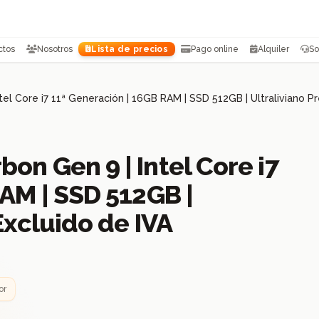
ctos
Nosotros
Lista de precios
Pago online
Alquiler
So
el Core i7 11ª Generación | 16GB RAM | SSD 512GB | Ultraliviano P
on Gen 9 | Intel Core i7
AM | SSD 512GB |
Excluido de IVA
or