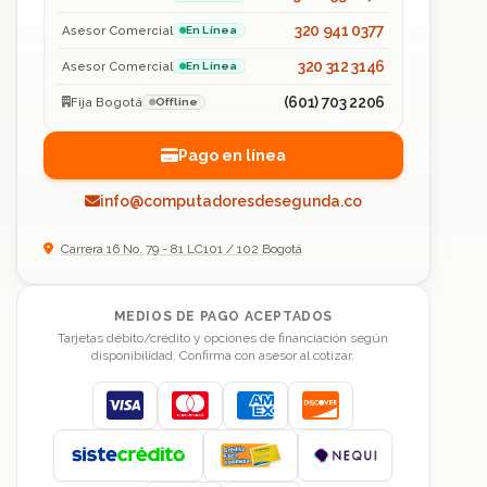
320 941 0377
Asesor Comercial
En Línea
320 312 3146
Asesor Comercial
En Línea
(601) 703 2206
Fija Bogotá
Offline
Pago en línea
info@computadoresdesegunda.co
Carrera 16 No. 79 - 81 LC101 / 102 Bogotá
MEDIOS DE PAGO ACEPTADOS
Tarjetas débito/crédito y opciones de financiación según
disponibilidad. Confirma con asesor al cotizar.
Visa
Mastercard
American Express
Discover