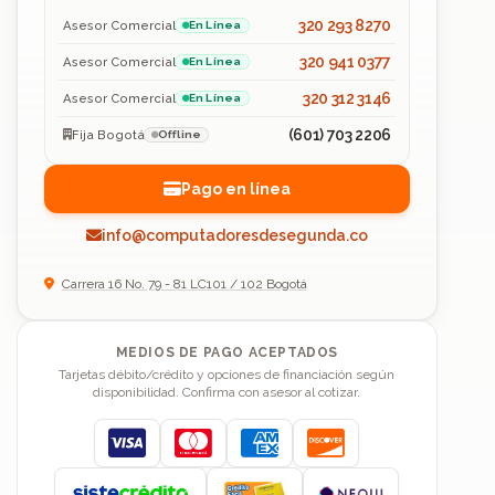
320 293 8270
Asesor Comercial
En Línea
320 941 0377
Asesor Comercial
En Línea
320 312 3146
Asesor Comercial
En Línea
(601) 703 2206
Fija Bogotá
Offline
Pago en línea
info@computadoresdesegunda.co
Carrera 16 No. 79 - 81 LC101 / 102 Bogotá
MEDIOS DE PAGO ACEPTADOS
Tarjetas débito/crédito y opciones de financiación según
disponibilidad. Confirma con asesor al cotizar.
Visa
Mastercard
American Express
Discover