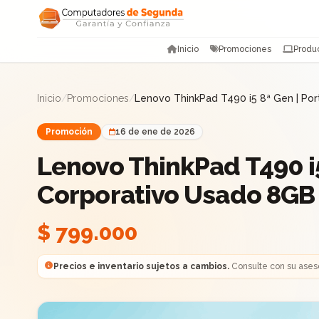
Saltar al contenido
Inicio
Promociones
Produ
Inicio
/
Promociones
/
Lenovo ThinkPad T490 i5 8ª Gen | Por
Promoción
16 de ene de 2026
Lenovo ThinkPad T490 i5 
Corporativo Usado 8GB
$ 799.000
Precios e inventario sujetos a cambios.
Consulte con su ases