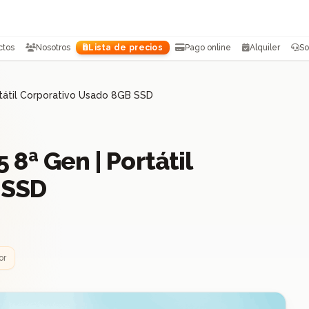
ctos
Nosotros
Lista de precios
Pago online
Alquiler
So
tátil Corporativo Usado 8GB SSD
8ª Gen | Portátil
 SSD
or