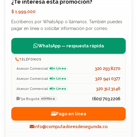
¿Te interesa esta promoción?
$ 1.999.000
Escríbenos por WhatsApp o llámanos. También puedes
pagar en línea o solicitar información por correo.
WhatsApp — respuesta rápida
TELÉFONOS
320 293 8270
Asesor Comercial
En Línea
320 941 0377
Asesor Comercial
En Línea
320 312 3146
Asesor Comercial
En Línea
(601) 703 2206
Fija Bogotá
Offline
Pago en línea
info@computadoresdesegunda.co