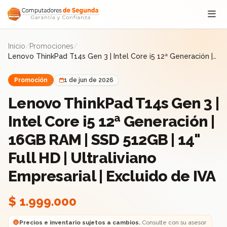
Saltar al contenido
Inicio
/
Promociones
/
Lenovo ThinkPad T14s Gen 3 | Intel Core i5 12ª Generación |
16GB RAM | SSD 512GB | 14" Full HD | Ultraliviano Empresarial
| Excluido de IVA
Promoción
1 de jun de 2026
Lenovo ThinkPad T14s Gen 3 |
Intel Core i5 12ª Generación |
16GB RAM | SSD 512GB | 14"
Full HD | Ultraliviano
Empresarial | Excluido de IVA
$ 1.999.000
Precios e inventario sujetos a cambios.
Consulte con su asesor