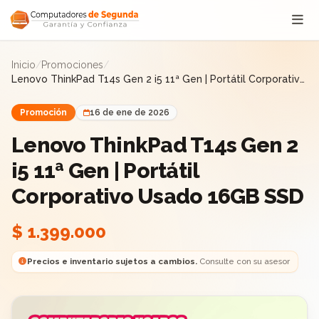
Saltar al contenido
Inicio
/
Promociones
/
Lenovo ThinkPad T14s Gen 2 i5 11ª Gen | Portátil Corporativo
Usado 16GB SSD
Promoción
16 de ene de 2026
Lenovo ThinkPad T14s Gen 2
i5 11ª Gen | Portátil
Corporativo Usado 16GB SSD
$ 1.399.000
Precios e inventario sujetos a cambios.
Consulte con su asesor