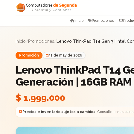
Saltar al contenido
Inicio
Promociones
Produ
Inicio
/
Promociones
/
Lenovo ThinkPad T14 Gen 3 | Intel Co
Promoción
31 de may de 2026
Lenovo ThinkPad T14 Gen 
Generación | 16GB RAM
$ 1.999.000
Precios e inventario sujetos a cambios.
Consulte con su ases