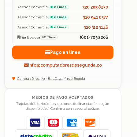
320 293 8270
Asesor Comercial
En Línea
320 941 0377
Asesor Comercial
En Línea
320 312 3146
Asesor Comercial
En Línea
(601) 703 2206
Fija Bogotá
Offline
Pago en línea
info@computadoresdesegunda.co
Carrera 16 No. 79 - 81 LC101 / 102 Bogotá
MEDIOS DE PAGO ACEPTADOS
Tarjetas débito/crédito y opciones de financiación según
disponibilidad. Confirma con asesor al cotizar.
Visa
Mastercard
American Express
Discover