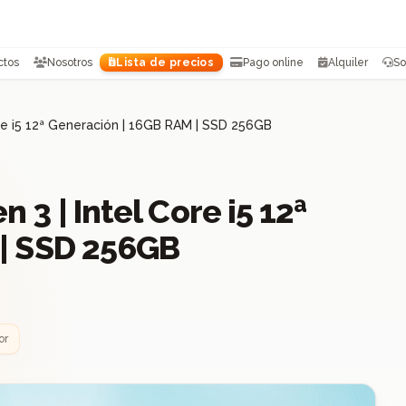
ctos
Nosotros
Lista de precios
Pago online
Alquiler
So
re i5 12ª Generación | 16GB RAM | SSD 256GB
3 | Intel Core i5 12ª
 | SSD 256GB
or