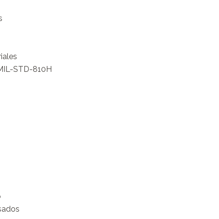


ales

 MIL-STD-810H



sados
