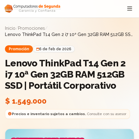
Saltar al contenido
Inicio
/
Promociones
/
Lenovo ThinkPad T14 Gen 2 i7 10ª Gen 32GB RAM 512GB SSD
| Portátil Corporativo
Promoción
6 de feb de 2026
Lenovo ThinkPad T14 Gen 2
i7 10ª Gen 32GB RAM 512GB
SSD | Portátil Corporativo
$ 1.549.000
Precios e inventario sujetos a cambios.
Consulte con su asesor