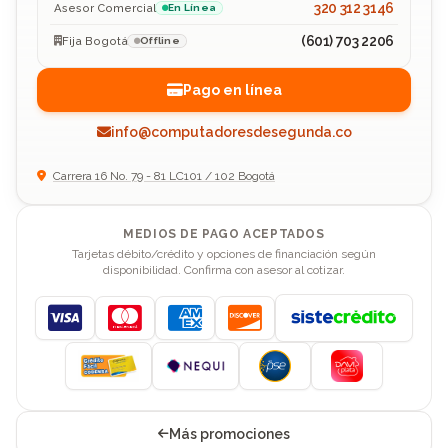
320 312 3146
Asesor Comercial
En Línea
(601) 703 2206
Fija Bogotá
Offline
Pago en línea
info@computadoresdesegunda.co
Carrera 16 No. 79 - 81 LC101 / 102 Bogotá
MEDIOS DE PAGO ACEPTADOS
Tarjetas débito/crédito y opciones de financiación según
disponibilidad. Confirma con asesor al cotizar.
Visa
Mastercard
American Express
Discover
Más promociones