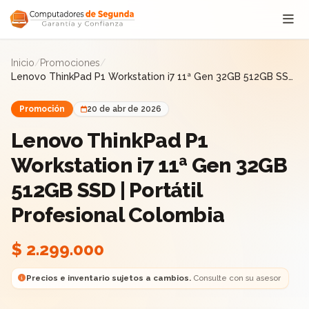
Saltar al contenido
Inicio
/
Promociones
/
Lenovo ThinkPad P1 Workstation i7 11ª Gen 32GB 512GB SSD
| Portátil Profesional Colombia
Promoción
20 de abr de 2026
Lenovo ThinkPad P1
Workstation i7 11ª Gen 32GB
512GB SSD | Portátil
Profesional Colombia
$ 2.299.000
Precios e inventario sujetos a cambios.
Consulte con su asesor