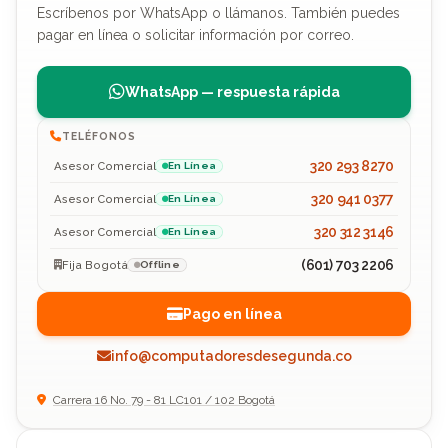
Escríbenos por WhatsApp o llámanos. También puedes
pagar en línea o solicitar información por correo.
WhatsApp — respuesta rápida
TELÉFONOS
320 293 8270
Asesor Comercial
En Línea
320 941 0377
Asesor Comercial
En Línea
320 312 3146
Asesor Comercial
En Línea
(601) 703 2206
Fija Bogotá
Offline
Pago en línea
info@computadoresdesegunda.co
Carrera 16 No. 79 - 81 LC101 / 102 Bogotá