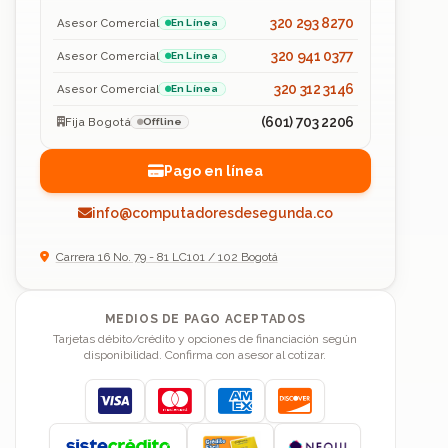
320 293 8270
Asesor Comercial
En Línea
320 941 0377
Asesor Comercial
En Línea
320 312 3146
Asesor Comercial
En Línea
(601) 703 2206
Fija Bogotá
Offline
Pago en línea
info@computadoresdesegunda.co
Carrera 16 No. 79 - 81 LC101 / 102 Bogotá
MEDIOS DE PAGO ACEPTADOS
Tarjetas débito/crédito y opciones de financiación según
disponibilidad. Confirma con asesor al cotizar.
Visa
Mastercard
American Express
Discover