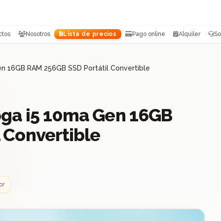
ctos
Nosotros
Lista de precios
Pago online
Alquiler
So
en 16GB RAM 256GB SSD Portátil Convertible
oga i5 10ma Gen 16GB
 Convertible
or