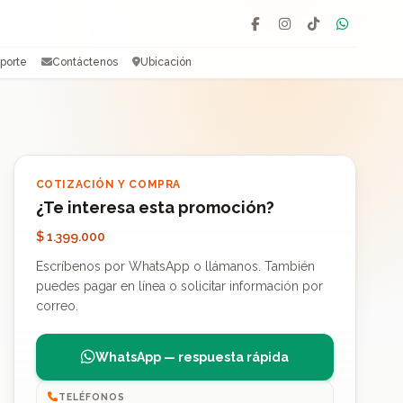
Facebook
Instagram
TikTok
WhatsAp
porte
Contáctenos
Ubicación
COTIZACIÓN Y COMPRA
¿Te interesa esta promoción?
$ 1.399.000
Escríbenos por WhatsApp o llámanos. También
puedes pagar en línea o solicitar información por
correo.
WhatsApp — respuesta rápida
TELÉFONOS