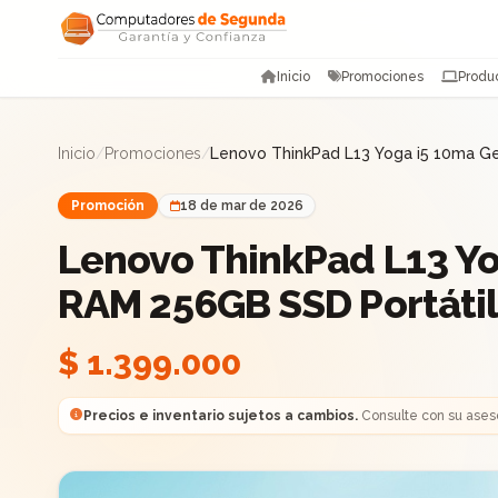
Saltar al contenido
Inicio
Promociones
Produ
Inicio
/
Promociones
/
Lenovo ThinkPad L13 Yoga i5 10ma G
Promoción
18 de mar de 2026
Lenovo ThinkPad L13 Y
RAM 256GB SSD Portátil
$ 1.399.000
Precios e inventario sujetos a cambios.
Consulte con su ases