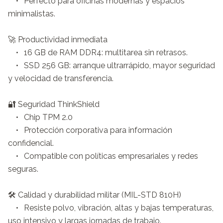
	•	Perfecto para oficinas modernas y espacios 
minimalistas.

🚀 Productividad inmediata

	•	16 GB de RAM DDR4: multitarea sin retrasos.

	•	SSD 256 GB: arranque ultrarrápido, mayor seguridad 
y velocidad de transferencia.

🔐 Seguridad ThinkShield

	•	Chip TPM 2.0

	•	Protección corporativa para información 
confidencial.

	•	Compatible con políticas empresariales y redes 
seguras.

🛠️ Calidad y durabilidad militar (MIL-STD 810H)

	•	Resiste polvo, vibración, altas y bajas temperaturas, 
uso intensivo y largas jornadas de trabajo.
