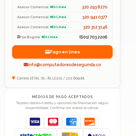
320 293 8270
Asesor Comercial
En Línea
320 941 0377
Asesor Comercial
En Línea
320 312 3146
Asesor Comercial
En Línea
(601) 703 2206
Fija Bogotá
En Línea
Pago en línea
info@computadoresdesegunda.co
Carrera 16 No. 79 - 81 LC101 / 102 Bogotá
MEDIOS DE PAGO ACEPTADOS
Tarjetas débito/crédito y opciones de financiación según
disponibilidad. Confirma con asesor al cotizar.
Visa
Mastercard
American Express
Discover