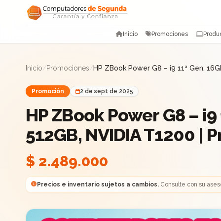
Saltar al contenido
Inicio
Promociones
Produ
Inicio
/
Promociones
/
HP ZBook Power G8 – i9 11ª Gen, 16G
Promoción
2 de sept de 2025
HP ZBook Power G8 – i9
512GB, NVIDIA T1200 | 
$ 2.489.000
Precios e inventario sujetos a cambios.
Consulte con su ases