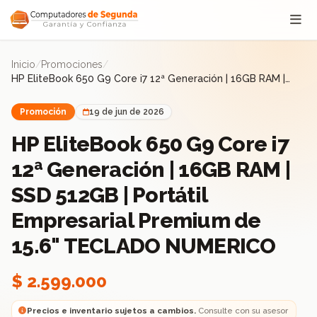
Saltar al contenido
Inicio
/
Promociones
/
HP EliteBook 650 G9 Core i7 12ª Generación | 16GB RAM |
SSD 512GB | Portátil Empresarial Premium de 15.6" TECLADO
NUMERICO
Promoción
19 de jun de 2026
HP EliteBook 650 G9 Core i7
12ª Generación | 16GB RAM |
SSD 512GB | Portátil
Empresarial Premium de
15.6" TECLADO NUMERICO
$ 2.599.000
Precios e inventario sujetos a cambios.
Consulte con su asesor