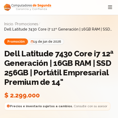
Saltar al contenido
Inicio
/
Promociones
/
Dell Latitude 7430 Core i7 12ª Generación | 16GB RAM | SSD
256GB | Portátil Empresarial Premium de 14"
Promoción
19 de jun de 2026
Dell Latitude 7430 Core i7 12ª
Generación | 16GB RAM | SSD
256GB | Portátil Empresarial
Premium de 14"
$ 2.299.000
Precios e inventario sujetos a cambios.
Consulte con su asesor