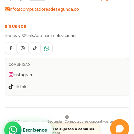
info@computadoresdesegunda.co
SÍGUENOS
Redes y WhatsApp para cotizaciones.
Facebook
Instagram
TikTok
WhatsApp
COMUNIDAD
Instagram
TikTok
2026 Computadores de Segunda · Computadores corporativos usados en
Colombia
Precios e inventario sujetos a cambios.
Escríbenos
Consulte con su asesor