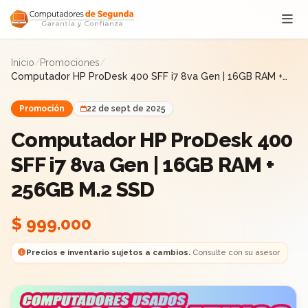
Saltar al contenido
Inicio
/
Promociones
/
Computador HP ProDesk 400 SFF i7 8va Gen | 16GB RAM +
256GB M.2 SSD
Promoción
22 de sept de 2025
Computador HP ProDesk 400
SFF i7 8va Gen | 16GB RAM +
256GB M.2 SSD
$ 999.000
Precios e inventario sujetos a cambios.
Consulte con su asesor