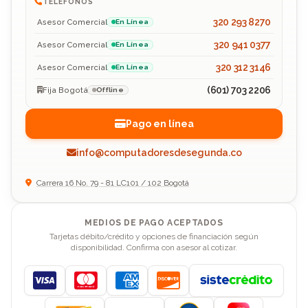
TELÉFONOS
320 293 8270
Asesor Comercial
En Línea
320 941 0377
Asesor Comercial
En Línea
320 312 3146
Asesor Comercial
En Línea
(601) 703 2206
Fija Bogotá
Offline
Pago en línea
info@computadoresdesegunda.co
Carrera 16 No. 79 - 81 LC101 / 102 Bogotá
MEDIOS DE PAGO ACEPTADOS
Tarjetas débito/crédito y opciones de financiación según
disponibilidad. Confirma con asesor al cotizar.
Visa
Mastercard
American Express
Discover