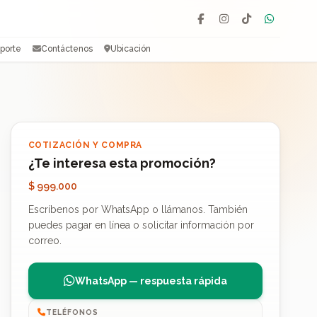
Facebook
Instagram
TikTok
WhatsAp
porte
Contáctenos
Ubicación
COTIZACIÓN Y COMPRA
¿Te interesa esta promoción?
$ 999.000
Escríbenos por WhatsApp o llámanos. También
puedes pagar en línea o solicitar información por
correo.
WhatsApp — respuesta rápida
TELÉFONOS