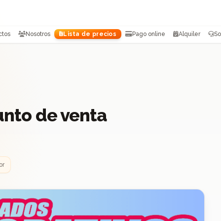
ctos
Nosotros
Lista de precios
Pago online
Alquiler
So
unto de venta
or