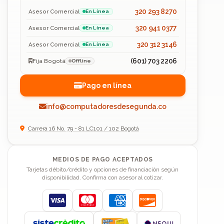
320 293 8270
Asesor Comercial
En Línea
320 941 0377
Asesor Comercial
En Línea
320 312 3146
Asesor Comercial
En Línea
(601) 703 2206
Fija Bogotá
Offline
Pago en línea
info@computadoresdesegunda.co
Carrera 16 No. 79 - 81 LC101 / 102 Bogotá
MEDIOS DE PAGO ACEPTADOS
Tarjetas débito/crédito y opciones de financiación según
disponibilidad. Confirma con asesor al cotizar.
Visa
Mastercard
American Express
Discover