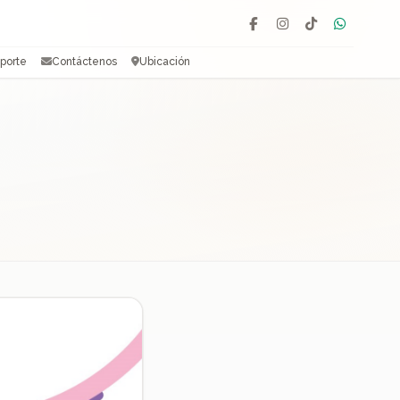
Facebook
Instagram
TikTok
WhatsAp
porte
Contáctenos
Ubicación