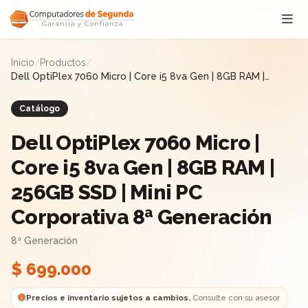
Saltar al contenido
Inicio
/
Productos
/
Dell OptiPlex 7060 Micro | Core i5 8va Gen | 8GB RAM |
256GB SSD | Mini PC Corporativa 8ª Generación
Catálogo
Dell OptiPlex 7060 Micro |
Core i5 8va Gen | 8GB RAM |
256GB SSD | Mini PC
Corporativa 8ª Generación
8ª Generación
$ 699.000
Precios e inventario sujetos a cambios.
Consulte con su asesor