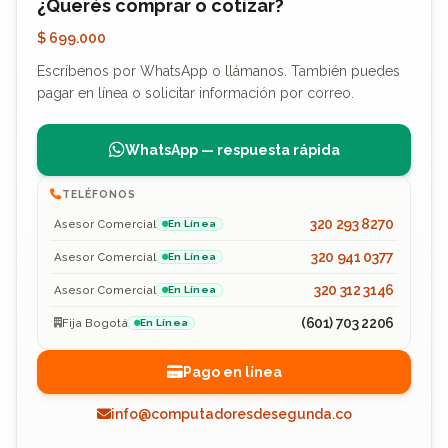
¿Querés comprar o cotizar?
$ 699.000
Escríbenos por WhatsApp o llámanos. También puedes
pagar en línea o solicitar información por correo.
WhatsApp — respuesta rápida
TELÉFONOS
320 293 8270
Asesor Comercial
En Línea
320 941 0377
Asesor Comercial
En Línea
320 312 3146
Asesor Comercial
En Línea
(601) 703 2206
Fija Bogotá
En Línea
Pago en línea
info@computadoresdesegunda.co