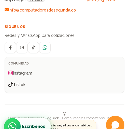
info@computadoresdesegunda.co
SÍGUENOS
Redes y WhatsApp para cotizaciones.
Facebook
Instagram
TikTok
WhatsApp
COMUNIDAD
Instagram
TikTok
2026 Computadores de Segunda · Computadores corporativos usados en
Colombia
Precios e inventario sujetos a cambios.
Escríbenos