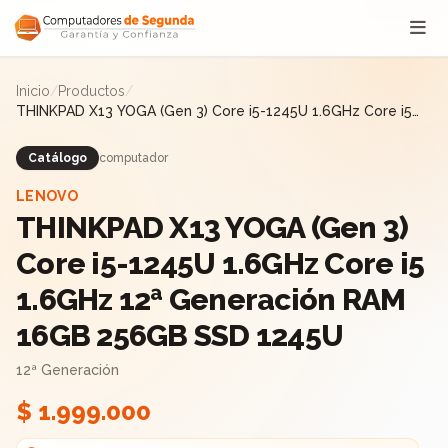
Saltar al contenido
Inicio
/
Productos
/
THINKPAD X13 YOGA (Gen 3) Core i5-1245U 1.6GHz Core i5
1.6GHz 12ª Generación RAM 16GB 256GB SSD 1245U
Catálogo
computador
LENOVO
THINKPAD X13 YOGA (Gen 3)
Core i5-1245U 1.6GHz Core i5
1.6GHz 12ª Generación RAM
16GB 256GB SSD 1245U
12ª Generación
$ 1.999.000