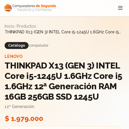
Saltar al contenido
Inicio
/
Productos
/
THINKPAD X13 (GEN 3) INTEL Core i5-1245U 1.6GHz Core i5
1.6GHz 12ª Generación RAM 16GB 256GB SSD 1245U
Catálogo
computador
LENOVO
THINKPAD X13 (GEN 3) INTEL
Core i5-1245U 1.6GHz Core i5
1.6GHz 12ª Generación RAM
16GB 256GB SSD 1245U
12ª Generación
$ 1.979.000