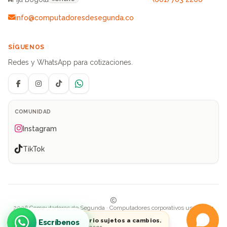
info@computadoresdesegunda.co
SÍGUENOS
Redes y WhatsApp para cotizaciones.
Facebook
Instagram
TikTok
WhatsApp
COMUNIDAD
Instagram
TikTok
2026 Computadores de Segunda · Computadores corporativos usados en
Colombia
Precios e inventario sujetos a cambios.
Escríbenos